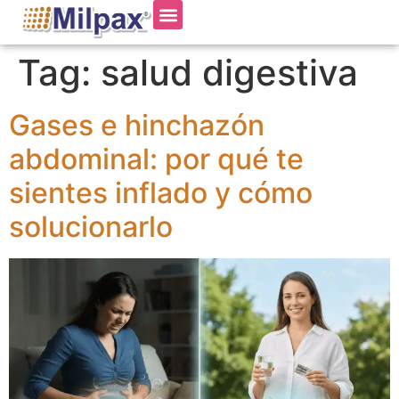
Tag:
salud digestiva
Gases e hinchazón
abdominal: por qué te
sientes inflado y cómo
solucionarlo